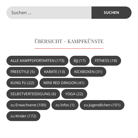
ÜBERSICHT – KAMPFKÜNSTE
ALLE KAMPFSPORTARTEN
(173)
BJJ
(17)
FITNESS
(18)
FREESTYLE
(5)
KARATE
(13)
KICKBOXEN
(31)
KUNG FU
(22)
MINI RED DRAGON
(41)
SELBSTVERTEIDIGUNG
(6)
YOGA
(22)
zu Erwachsene
(100)
zu Infos
(1)
zu Jugendlichen
(101)
zu Kinder
(172)