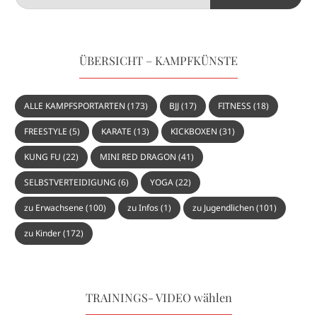
ÜBERSICHT – KAMPFKÜNSTE
ALLE KAMPFSPORTARTEN
(173)
BJJ
(17)
FITNESS
(18)
FREESTYLE
(5)
KARATE
(13)
KICKBOXEN
(31)
KUNG FU
(22)
MINI RED DRAGON
(41)
SELBSTVERTEIDIGUNG
(6)
YOGA
(22)
zu Erwachsene
(100)
zu Infos
(1)
zu Jugendlichen
(101)
zu Kinder
(172)
TRAININGS- VIDEO wählen