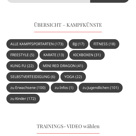
ÜBERSICHT – KAMPFKÜNSTE
ALLE KAMPFSPORTARTEN
(173)
BJJ
(17)
FITNESS
(18)
FREESTYLE
(5)
KARATE
(13)
KICKBOXEN
(31)
KUNG FU
(22)
MINI RED DRAGON
(41)
SELBSTVERTEIDIGUNG
(6)
YOGA
(22)
zu Erwachsene
(100)
zu Infos
(1)
zu Jugendlichen
(101)
zu Kinder
(172)
TRAININGS- VIDEO wählen