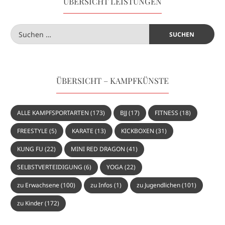
ÜBERSICHT LEISTUNGEN
ÜBERSICHT – KAMPFKÜNSTE
ALLE KAMPFSPORTARTEN
(173)
BJJ
(17)
FITNESS
(18)
FREESTYLE
(5)
KARATE
(13)
KICKBOXEN
(31)
KUNG FU
(22)
MINI RED DRAGON
(41)
SELBSTVERTEIDIGUNG
(6)
YOGA
(22)
zu Erwachsene
(100)
zu Infos
(1)
zu Jugendlichen
(101)
zu Kinder
(172)