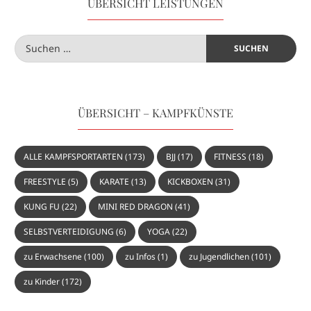
ÜBERSICHT LEISTUNGEN
ÜBERSICHT – KAMPFKÜNSTE
ALLE KAMPFSPORTARTEN
(173)
BJJ
(17)
FITNESS
(18)
FREESTYLE
(5)
KARATE
(13)
KICKBOXEN
(31)
KUNG FU
(22)
MINI RED DRAGON
(41)
SELBSTVERTEIDIGUNG
(6)
YOGA
(22)
zu Erwachsene
(100)
zu Infos
(1)
zu Jugendlichen
(101)
zu Kinder
(172)