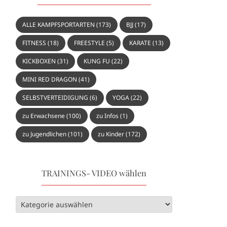
ALLE KAMPFSPORTARTEN
(173)
BJJ
(17)
FITNESS
(18)
FREESTYLE
(5)
KARATE
(13)
KICKBOXEN
(31)
KUNG FU
(22)
MINI RED DRAGON
(41)
SELBSTVERTEIDIGUNG
(6)
YOGA
(22)
zu Erwachsene
(100)
zu Infos
(1)
zu Jugendlichen
(101)
zu Kinder
(172)
TRAININGS- VIDEO wählen