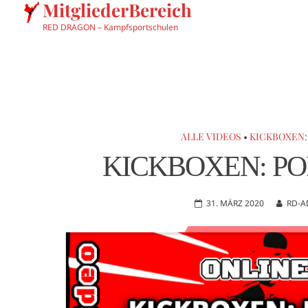
MitgliederBereich
RED DRAGON – Kampfsportschulen
ALLE VIDEOS
•
KICKBOXEN: P
KICKBOXEN: POI
31. MÄRZ 2020
RD-A