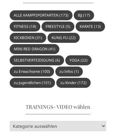
ALLE KAMPFSPORTARTEN
(173)
BJJ
(17)
FITNESS
(18)
FREESTYLE
(5)
KARATE
(13)
KICKBOXEN
(31)
KUNG FU
(22)
MINI RED DRAGON
(41)
SELBSTVERTEIDIGUNG
(6)
YOGA
(22)
zu Erwachsene
(100)
zu Infos
(1)
zu Jugendlichen
(101)
zu Kinder
(172)
TRAININGS- VIDEO wählen