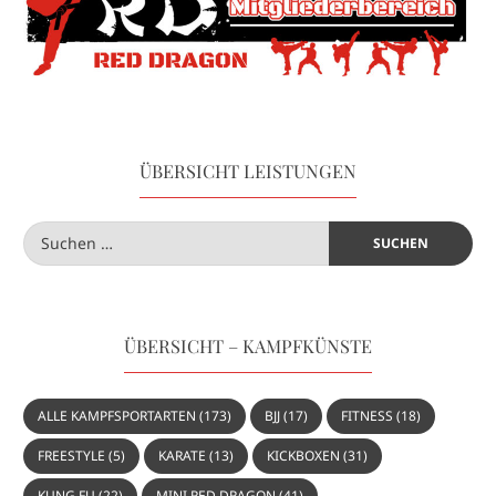
ÜBERSICHT LEISTUNGEN
ÜBERSICHT – KAMPFKÜNSTE
ALLE KAMPFSPORTARTEN
(173)
BJJ
(17)
FITNESS
(18)
FREESTYLE
(5)
KARATE
(13)
KICKBOXEN
(31)
KUNG FU
(22)
MINI RED DRAGON
(41)